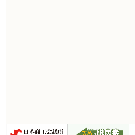
部・丸の内二重橋ビル（千代田区丸の内）において、
新潟県物産の販売と柏崎刈羽原子力発電所に関するパ
ネル展示を、年内に開催する予定。
詳細は、
https://www.tokyo-cci.or.jp/page.jsp?
id=1207321
を参照。
お知らせ一覧